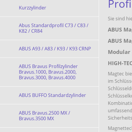
Profi
Kurzzylinder
Sie sind hi
Abus Standardprofil C73 / C83 /
ABUS Mag
K82 / CR84
ABUS Mag
ABUS A93 / A83 / K93 / K93 CRNP
Modular 
HIGH-TE
ABUS Bravus Profilzylinder
Bravus.1000, Bravus.2000,
Magtec bie
Bravus.3000, Bravus.4000
im Schlüss
Schlüsseld
ABUS BUFFO Standardzylinder
Schlüsselk
Kombinati
umfassend
ABUS Bravus.2500 MX /
Sicherheit
Bravus.3500 MX
Magnettech