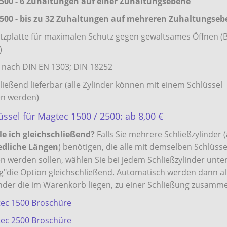
1500 - 6 Zuhaltungen auf einer Zuhaltungsebene
2500 - bis zu 32 Zuhaltungen auf mehreren Zuhaltungse
tzplatte für maximalen Schutz gegen gewaltsames Öffnen (
)
g nach DIN EN 1303; DIN 18252
ließend lieferbar (alle Zylinder können mit einem Schlüssel
en werden)
ssel für Magtec 1500 / 2500: ab 8,00 €
le ich gleichschließend?
Falls Sie mehrere Schließzylinder (
edliche Längen
) benötigen, die alle mit demselben Schlüsse
n werden sollen, wählen Sie bei jedem Schließzylinder unte
g"die Option gleichschließend. Automatisch werden dann al
inder die im Warenkorb liegen, zu einer Schließung zusamme
ec 1500 Broschüre
ec 2500 Broschüre