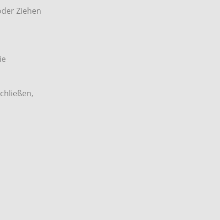
oder Ziehen
ie
schließen,