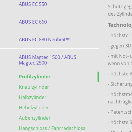
ABUS EC 550
Schutz geg
des Zylind
ABUS EC 660
Technolo
- höchster
ABUS EC 880 Neuheit!!!!
- gegen 3D
- mit Not- 
ABUS Magtec 1500 / ABUS
Magtec 2500
wenn von d
- höchste 
Profilzylinder
- Sicherun
Knaufzylinder
- höchstmö
Halbzylinder
nachträgli
Hebelzylinder
- Patentsc
Außenzylinder
- höchste 
Hangschloss / Fahrradschloss