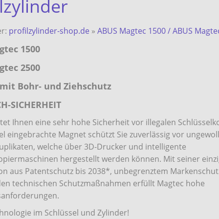
lzylinder
er:
profilzylinder-shop.de
»
ABUS Magtec 1500 / ABUS Magte
tec 1500
tec 2500
mit Bohr- und Ziehschutz
CH-SICHERHEIT
tet Ihnen eine sehr hohe Sicherheit vor illegalen Schlüsselk
el eingebrachte Magnet schützt Sie zuverlässig vor ungewol
uplikaten, welche über 3D-Drucker und intelligente
opiermaschinen hergestellt werden können. Mit seiner einzi
on aus Patentschutz bis 2038*, unbegrenztem Markenschut
en technischen Schutzmaßnahmen erfüllt Magtec hohe
sanforderungen.
nologie im Schlüssel und Zylinder!