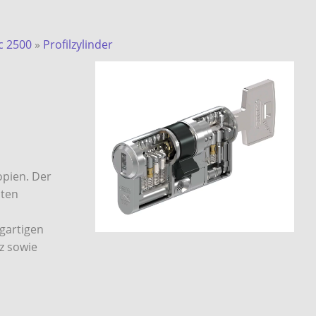
c 2500
»
Profilzylinder
opien. Der
lten
gartigen
z sowie