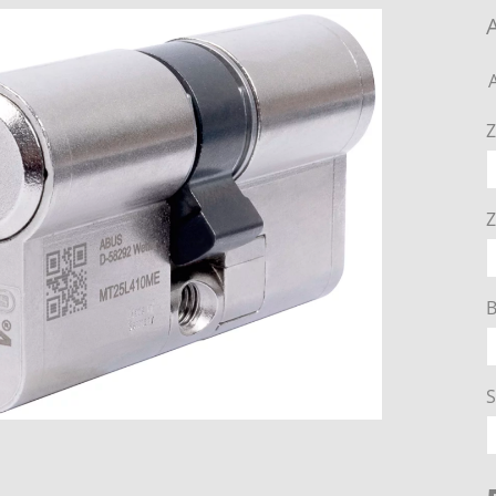
Z
Z
B
S