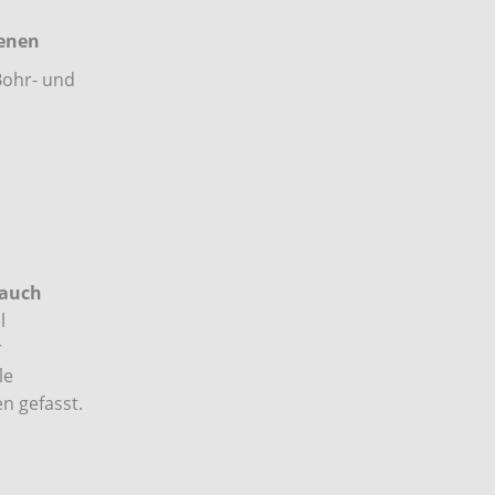
benen
Bohr- und
auch
l
r
le
n gefasst.