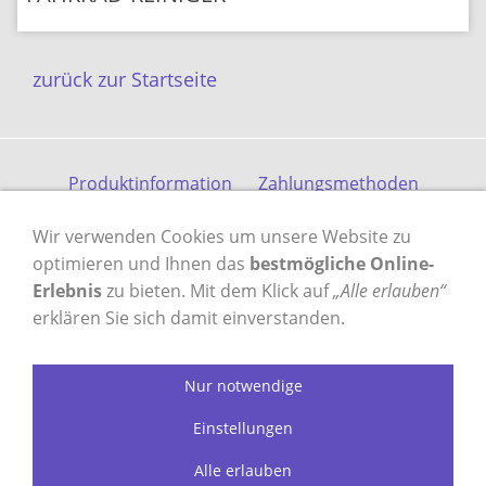
zurück zur Startseite
Produktinformation
Zahlungsmethoden
Versandkosten
Kontakt
Gästebuch
AGB
Wir verwenden Cookies um unsere Website zu
Datenschutz
Impressum
optimieren und Ihnen das
bestmögliche Online-
Erlebnis
zu bieten. Mit dem Klick auf
„Alle erlauben“
erklären Sie sich damit einverstanden.
VERTRAG WIDERRUFEN
Nur notwendige
Einstellungen
profilzylinder-shop.de - das Original
seit 2003
Alle erlauben