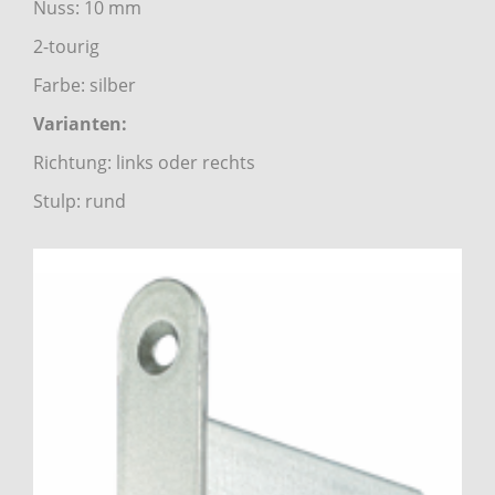
Nuss: 10 mm
2-tourig
Farbe: silber
Varianten:
Richtung: links oder rechts
Stulp: rund