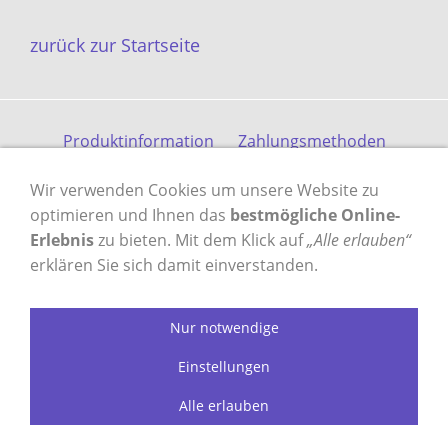
zurück zur Startseite
Produktinformation
Zahlungsmethoden
Versandkosten
Kontakt
Gästebuch
AGB
Wir verwenden Cookies um unsere Website zu
Datenschutz
Impressum
optimieren und Ihnen das
bestmögliche Online-
Erlebnis
zu bieten. Mit dem Klick auf
„Alle erlauben“
erklären Sie sich damit einverstanden.
VERTRAG WIDERRUFEN
Nur notwendige
Einstellungen
profilzylinder-shop.de - das Original
seit 2003
Alle erlauben