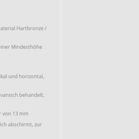
terial Hartbronze /
t einer Mindesthöhe
ikal und horizontal,
lvanisch behandelt,
er von 13 mm
ich abschirmt, zur