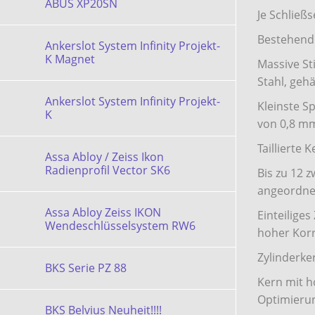
ABUS XP20SN
Je Schließ
Bestehend 
Ankerslot System Infinity Projekt-
K Magnet
Massive St
Stahl, geh
Ankerslot System Infinity Projekt-
Kleinste S
K
von 0,8 m
Taillierte 
Assa Abloy / Zeiss Ikon
Radienprofil Vector SK6
Bis zu 12 z
angeordne
Assa Abloy Zeiss IKON
Einteilige
Wendeschlüsselsystem RW6
hoher Kor
Zylinderke
BKS Serie PZ 88
Kern mit h
Optimierun
BKS Belvius Neuheit!!!!