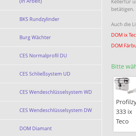
(in Arbeit)
Kellertür 
betätigen.
BKS Rundzylinder
Auch die Li
DOM ix Te
Burg Wächter
DOM Färbu
CES Normalprofil DU
Bitte wäh
CES Schließsystem UD
CES Wendeschlüsselsystem WD
Profilz
CES Wendeschlüsselsystem DW
333 ix
Teco
DOM Diamant