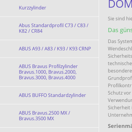
DOM 
Kurzzylinder
Sie sind hi
Abus Standardprofil C73 / C83 /
Das güns
K82 / CR84
Das System
ABUS A93 / A83 / K93 / K93 CRNP
Wendeschlü
Sicherheit
technische
ABUS Bravus Profilzylinder
besondere 
Bravus.1000, Bravus.2000,
Bravus.3000, Bravus.4000
Grundprofil
Profilkont
Schutz vor
ABUS BUFFO Standardzylinder
Verwendung
Sicherheit
ABUS Bravus.2500 MX /
Unterneh
Bravus.3500 MX
Serienmä