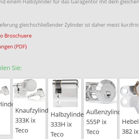
und einem Halbzylinder für das Garagentor mit dem gleichen
eferung gleichschließender Zylinder ist daher meist kurzfris
co Broschuere
ngen (PDF)
len Sie:
ylinder
Knaufzylinder
Außenzylinder
Halbzylinder
333K ix
Hebel
555P ix
333H ix
Teco
382 ix
Teco
Teco