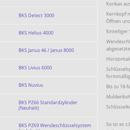
Konkav aus
Kernkopf m
BKS Detect 3000
Öffnen und
Einteiliger
BKS Helius 4000
Wendeschlü
abgesetzte
BKS Janus 46 / Janus 8000
Horizontal
BKS Livius 6000
Schlüssels
formmäßig 
BKS Nuvius
Bis zu 18-
Muldenbohr
BKS PZ66 Standardzylinder
Schlüsselk
(Neuheit)
So ist es z
BKS PZ69 Wendeschlüsselsystem