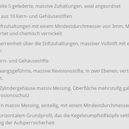
seite 5 gefederte, massive Zuhaltungen, axial angeordnet
aus 10 Kern- und Gehäusestiften
iftzuhaltungen mit einem Mindestdurchmesser von 3mm, Ma
ärtet und chemisch vernickelt
perreinheit über die Stiftzuhaltungen, massiver Vollstift mi
m
Kern- und Gehäusestifte
wangsgeführte, massive Revisionsstifte, in zwei Ebenen, vert
t.
s Zylindergehäuse massiv Messing, Oberfläche mehrstufig ga
rosionsschutz
rn massiv Messing, einteilig, mit einem Mindestdurchmess
orizontalem Grundprofil, das die Kegelstumpfstiftköpfe seitl
g der Aufsperrsicherheit