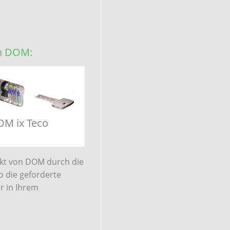
on DOM:
M ix Teco
ukt von DOM durch die
o die geforderte
r in Ihrem