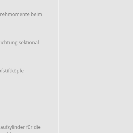
r Drehmomente beim
richtung sektional
fstiftköpfe
aufzylinder für die