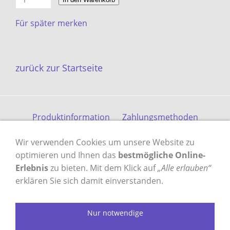
Für später merken
zurück zur Startseite
Produktinformation
Zahlungsmethoden
Versandkosten
Kontakt
Gästebuch
AGB
Wir verwenden Cookies um unsere Website zu
Datenschutz
Impressum
optimieren und Ihnen das
bestmögliche Online-
Erlebnis
zu bieten. Mit dem Klick auf
„Alle erlauben“
erklären Sie sich damit einverstanden.
VERTRAG WIDERRUFEN
Nur notwendige