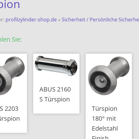
pion
er:
profilzylinder-shop.de
»
Sicherheit / Persönliche Sicherhe
len Sie:
ABUS 2160
S Türspion
S 2203
Türspion
ürspion
180° mit
Edelstahl
Finish