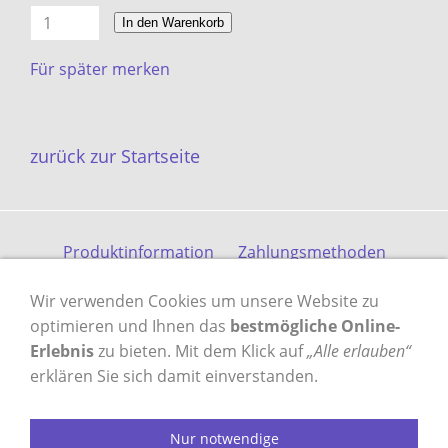
In den Warenkorb
Für später merken
zurück zur Startseite
Produktinformation
Zahlungsmethoden
Versandkosten
Kontakt
Gästebuch
AGB
Wir verwenden Cookies um unsere Website zu
Datenschutz
Impressum
optimieren und Ihnen das
bestmögliche Online-
Erlebnis
zu bieten. Mit dem Klick auf
„Alle erlauben“
erklären Sie sich damit einverstanden.
VERTRAG WIDERRUFEN
Nur notwendige