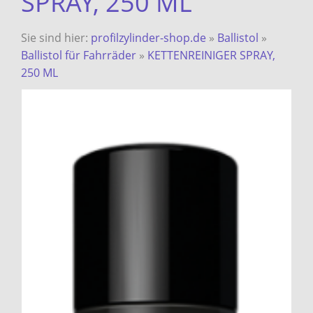
SPRAY, 250 ML
Sie sind hier:
profilzylinder-shop.de
»
Ballistol
»
Ballistol für Fahrräder
»
KETTENREINIGER SPRAY,
250 ML