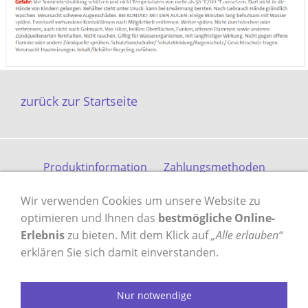
zurück zur Startseite
Produktinformation
Zahlungsmethoden
Versandkosten
Kontakt
Gästebuch
AGB
Wir verwenden Cookies um unsere Website zu
Datenschutz
Impressum
optimieren und Ihnen das
bestmögliche Online-
Erlebnis
zu bieten. Mit dem Klick auf
„Alle erlauben“
erklären Sie sich damit einverstanden.
VERTRAG WIDERRUFEN
Nur notwendige