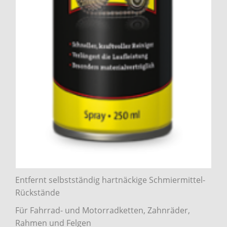
Entfernt selbstständig hartnäckige Schmiermittel-
Rückstände
Für Fahrrad- und Motorradketten, Zahnräder,
Rahmen und Felgen