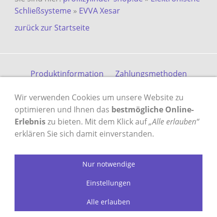
Schließsysteme
»
EVVA Xesar
zurück zur Startseite
Produktinformation
Zahlungsmethoden
Versandkosten
Kontakt
Gästebuch
AGB
Wir verwenden Cookies um unsere Website zu
Datenschutz
Impressum
optimieren und Ihnen das
bestmögliche Online-
Erlebnis
zu bieten. Mit dem Klick auf
„Alle erlauben“
erklären Sie sich damit einverstanden.
VERTRAG WIDERRUFEN
Nur notwendige
profilzylinder-shop.de - das Original
Einstellungen
seit 2003
Alle erlauben