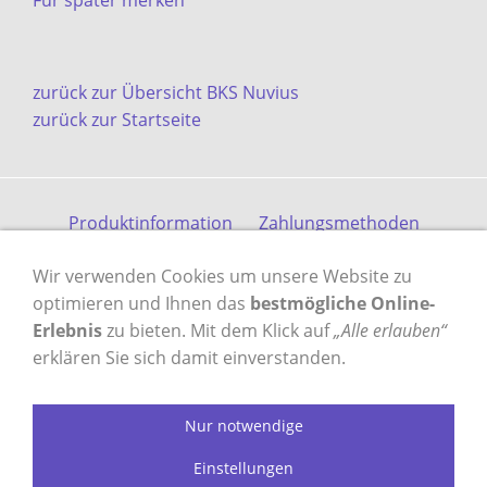
Für später merken
zurück zur Übersicht BKS Nuvius
zurück zur Startseite
Produktinformation
Zahlungsmethoden
Versandkosten
Kontakt
Gästebuch
AGB
Wir verwenden Cookies um unsere Website zu
Datenschutz
Impressum
optimieren und Ihnen das
bestmögliche Online-
Erlebnis
zu bieten. Mit dem Klick auf
„Alle erlauben“
erklären Sie sich damit einverstanden.
VERTRAG WIDERRUFEN
Nur notwendige
Einstellungen
profilzylinder-shop.de - das Original