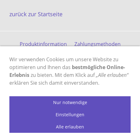
zurück zur Startseite
Produktinformation
Zahlungsmethoden
Versandkosten
Kontakt
Gästebuch
AGB
Wir verwenden Cookies um unsere Website zu
Datenschutz
Impressum
optimieren und Ihnen das
bestmögliche Online-
Erlebnis
zu bieten. Mit dem Klick auf
„Alle erlauben“
erklären Sie sich damit einverstanden.
VERTRAG WIDERRUFEN
Nur notwendige
profilzylinder-shop.de - das Original
Einstellungen
seit 2003
Alle erlauben